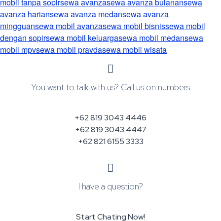
mobil tanpa sopir
sewa avanza
sewa avanza bulanan
sewa
avanza harian
sewa avanza medan
sewa avanza
mingguan
sewa mobil avanza
sewa mobil bisnis
sewa mobil
dengan sopir
sewa mobil keluarga
sewa mobil medan
sewa
mobil mpv
sewa mobil pravda
sewa mobil wisata
You want to talk with us? Call us on numbers
+62 819 3043 4446
+62 819 3043 4447
+62 821 6155 3333
I have a question?
Start Chating Now!