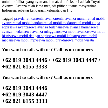
untuk mobilitas yang nyaman, hemat, dan fleksibel adalah Toyota
Avanza. Avanza telah lama menjadi pilihan utama masyarakat
Indonesia sebagai kendaraan keluarga dan […]
Tagged
pravda rentcar
rental avanza
rental avanza murah
rental mobil
avanza
rental mobil bandara
rental mobil medan
rental mobil tanpa
sopir
sewa avanza
sewa avanza bulanan
sewa avanza harian
sewa
avanza medan
sewa avanza mingguan
sewa mobil avanza
sewa mobil
bisnis
sewa mobil dengan sopir
sewa mobil keluarga
sewa mobil
medan
sewa mobil mpv
sewa mobil pravda
sewa mobil wisata
You want to talk with us? Call us on numbers
+62 819 3043 4446 / +62 819 3043 4447 /
+62 821 6155 3333
You want to talk with us? Call us on numbers
+62 819 3043 4446
+62 819 3043 4447
+62 821 6155 3333