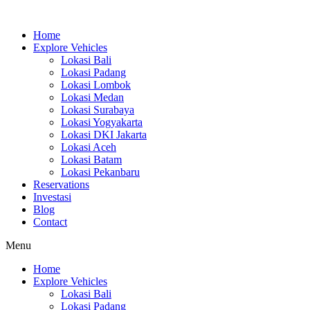
Skip
to
Home
content
Explore Vehicles
Lokasi Bali
Lokasi Padang
Lokasi Lombok
Lokasi Medan
Lokasi Surabaya
Lokasi Yogyakarta
Lokasi DKI Jakarta
Lokasi Aceh
Lokasi Batam
Lokasi Pekanbaru
Reservations
Investasi
Blog
Contact
Menu
Home
Explore Vehicles
Lokasi Bali
Lokasi Padang