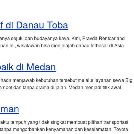
Reservations
Investasi
Blog
Contact
if di Danau Toba
ya sejuk, dan budayanya kaya. Kini, Pravda Rentcar and
an ini, wisatawan bisa menjelajah danau terbesar di Asia
aik di Medan
 hadir menjawab kebutuhan tersebut melalui layanan sewa Big
ibet dan tanpa drama di jalan. Medan menjadi titik awal
Aman
tu tempuh yang tidak singkat membuat pilihan transportasi
uh tanpa mengorbankan kenyamanan dan keselamatan. Toyota