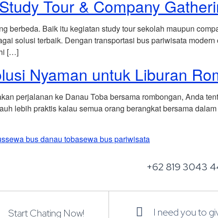
k Study Tour & Company Gather
g berbeda. Baik itu kegiatan study tour sekolah maupun comp
agai solusi terbaik. Dengan transportasi bus pariwisata modern
hi […]
olusi Nyaman untuk Liburan R
akan perjalanan ke Danau Toba bersama rombongan, Anda tent
auh lebih praktis kalau semua orang berangkat bersama dalam s
us
sewa bus danau toba
sewa bus pariwisata
+62 819 3043 4
I need you to g
Start Chating Now!