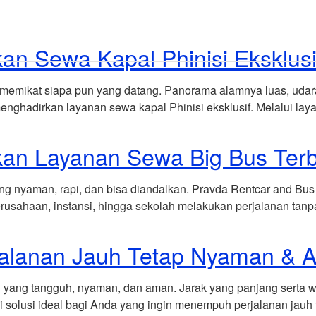
Home
Explore Vehicles
an Sewa Kapal Phinisi Eksklus
mikat siapa pun yang datang. Panorama alamnya luas, udaran
hadirkan layanan sewa kapal Phinisi eksklusif. Melalui layan
kan Layanan Sewa Big Bus Terb
g nyaman, rapi, dan bisa diandalkan. Pravda Rentcar and Bus
sahaan, instansi, hingga sekolah melakukan perjalanan tanpa r
alanan Jauh Tetap Nyaman & 
ang tangguh, nyaman, dan aman. Jarak yang panjang serta wak
i solusi ideal bagi Anda yang ingin menempuh perjalanan ja