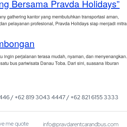
ing Bersama Pravda Holidays”
any gathering kantor yang membutuhkan transportasi aman,
 dan pelayanan profesional, Pravda Holidays siap menjadi mitra
ombongan
u ingin perjalanan terasa mudah, nyaman, dan menyenangkan.
atu bus pariwisata Danau Toba. Dari sini, suasana liburan
446 / +62 819 3043 4447 / +62 821 6155 3333
ive me quote
info@pravdarentcarandbus.com