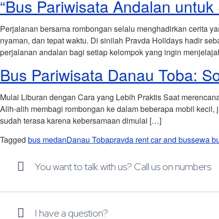
“Bus Pariwisata Andalan untu
Perjalanan bersama rombongan selalu menghadirkan cerita yan
nyaman, dan tepat waktu. Di sinilah Pravda Holidays hadir seb
perjalanan andalan bagi setiap kelompok yang ingin menjelaja
Bus Pariwisata Danau Toba: S
Mulai Liburan dengan Cara yang Lebih Praktis Saat merencan
Alih-alih membagi rombongan ke dalam beberapa mobil kecil, j
sudah terasa karena kebersamaan dimulai […]
Tagged
bus medan
Danau Toba
pravda rent car and bus
sewa b
You want to talk with us? Call us on numbers
I have a question?