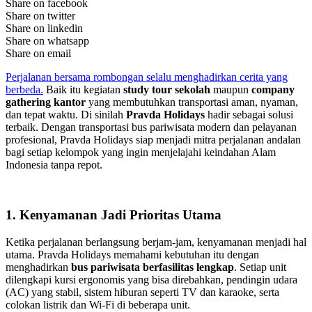
Share on facebook
Share on twitter
Share on linkedin
Share on whatsapp
Share on email
Perjalanan bersama rombongan selalu menghadirkan cerita yang
berbeda.
Baik itu kegiatan
study tour sekolah
maupun
company
gathering kantor
yang membutuhkan transportasi aman, nyaman,
dan tepat waktu. Di sinilah
Pravda Holidays
hadir sebagai solusi
terbaik. Dengan transportasi bus pariwisata modern dan pelayanan
profesional, Pravda Holidays siap menjadi mitra perjalanan andalan
bagi setiap kelompok yang ingin menjelajahi keindahan Alam
Indonesia tanpa repot.
1. Kenyamanan Jadi Prioritas Utama
Ketika perjalanan berlangsung berjam-jam, kenyamanan menjadi hal
utama. Pravda Holidays memahami kebutuhan itu dengan
menghadirkan
bus pariwisata berfasilitas lengkap
. Setiap unit
dilengkapi kursi ergonomis yang bisa direbahkan, pendingin udara
(AC) yang stabil, sistem hiburan seperti TV dan karaoke, serta
colokan listrik dan Wi-Fi di beberapa unit.