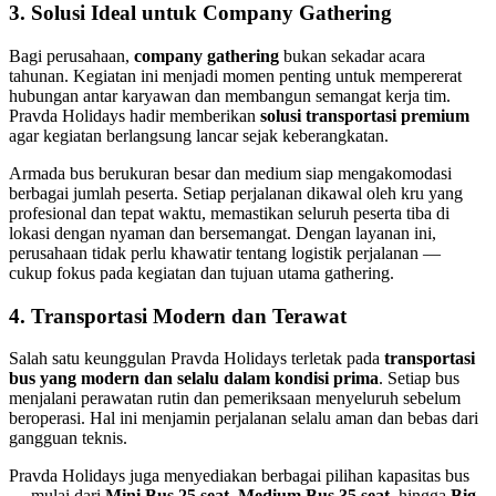
3. Solusi Ideal untuk Company Gathering
Bagi perusahaan,
company gathering
bukan sekadar acara
tahunan. Kegiatan ini menjadi momen penting untuk mempererat
hubungan antar karyawan dan membangun semangat kerja tim.
Pravda Holidays hadir memberikan
solusi transportasi premium
agar kegiatan berlangsung lancar sejak keberangkatan.
Armada bus berukuran besar dan medium siap mengakomodasi
berbagai jumlah peserta. Setiap perjalanan dikawal oleh kru yang
profesional dan tepat waktu, memastikan seluruh peserta tiba di
lokasi dengan nyaman dan bersemangat. Dengan layanan ini,
perusahaan tidak perlu khawatir tentang logistik perjalanan —
cukup fokus pada kegiatan dan tujuan utama gathering.
4. Transportasi Modern dan Terawat
Salah satu keunggulan Pravda Holidays terletak pada
transportasi
bus yang modern dan selalu dalam kondisi prima
. Setiap bus
menjalani perawatan rutin dan pemeriksaan menyeluruh sebelum
beroperasi. Hal ini menjamin perjalanan selalu aman dan bebas dari
gangguan teknis.
Pravda Holidays juga menyediakan berbagai pilihan kapasitas bus
— mulai dari
Mini Bus 25 seat
,
Medium Bus 35 seat
, hingga
Big