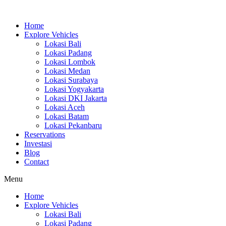
Skip
to
Home
content
Explore Vehicles
Lokasi Bali
Lokasi Padang
Lokasi Lombok
Lokasi Medan
Lokasi Surabaya
Lokasi Yogyakarta
Lokasi DKI Jakarta
Lokasi Aceh
Lokasi Batam
Lokasi Pekanbaru
Reservations
Investasi
Blog
Contact
Menu
Home
Explore Vehicles
Lokasi Bali
Lokasi Padang