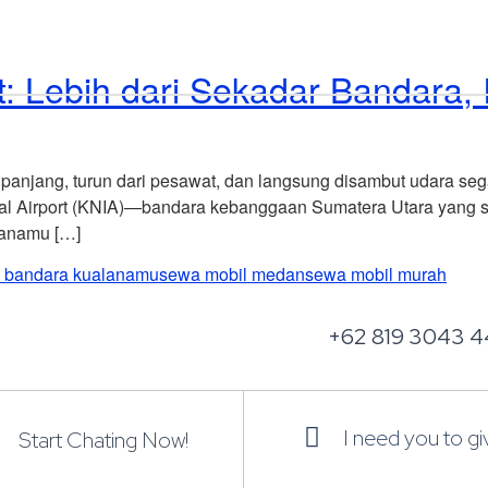
Home
Explore Vehicles
rt: Lebih dari Sekadar Bandara
panjang, turun dari pesawat, dan langsung disambut udara seg
nal Airport (KNIA)—bandara kebanggaan Sumatera Utara yang s
lanamu […]
l bandara kualanamu
sewa mobil medan
sewa mobil murah
+62 819 3043 4
I need you to g
Start Chating Now!