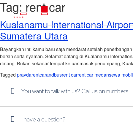
Tag:
rent car
Kualanamu International Airpo
Sumatera Utara
Bayangkan ini: kamu baru saja mendarat setelah penerbangan 
bersih serta nyaman. Selamat datang di Kualanamu Internatio
datang. Bukan sekadar tempat keluar-masuk penumpang, Kua
Tagged
pravdarentcarandbus
rent car
rent car medan
sewa mobi
You want to talk with us? Call us on numbers
I have a question?