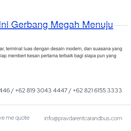
Reservations
Investasi
Blog
Contact
, Ini Gerbang Megah Menuju
ar, terminal luas dengan desain modern, dan suasana yang
iap memberi kesan pertama terbaik bagi siapa pun yang
446 / +62 819 3043 4447 / +62 821 6155 3333
ive me quote
info@pravdarentcarandbus.com