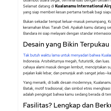
disambut udara segar, terminal luas dengan desain
Selamat datang di
Kualanamu International Air
yang siap memberi kesan pertama terbaik bagi siap
Bukan sekadar tempat keluar-masuk penumpang, Kua
keramahan khas Tanah Deli. Apakah kamu datang seb
Bandara ini siap melayani dengan standar internasion
Desain yang Bikin Terpukau
Tak butuh waktu lama untuk menyadari bahwa Kuala
Indonesia. Arsitekturnya megah, futuristik, dan lua
cahaya alami masuk dengan lembut, menciptakan sua
pejalan kaki lebar, dan penunjuk arah sangat jelas—k
Yang menarik, di balik desain modernnya, Kualanamu
Batak, motif tradisional, dan simbol etnis menghiasi
adalah pengingat bahwa kamu sedang berada di tem
Fasilitas? Lengkap dan Berku