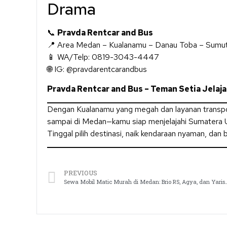
Drama
📞
Pravda Rentcar and Bus
📍 Area Medan – Kualanamu – Danau Toba – Sumu
📱 WA/Telp: 0819-3043-4447
🌐 IG: @pravdarentcarandbus
Pravda Rentcar and Bus – Teman Setia Jelaj
Dengan Kualanamu yang megah dan layanan transpor
sampai di Medan—kamu siap menjelajahi Sumatera U
Tinggal pilih destinasi, naik kendaraan nyaman, dan bi
PREVIOUS
Sewa Mobil Matic Murah di Medan: Brio RS, 