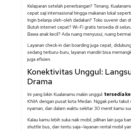
Kelaparan setelah penerbangan? Tenang. Kualanamu pu
cepat saji internasional hingga makanan lokal sepe
Ingin belanja oleh-oleh dadakan? Toko suvenir dan
Butuh internet cepat? Wi-Fi gratis tersedia di seluru
Bawa anak kecil? Ada ruang menyusui, ruang bermain 
Layanan check-in dan boarding juga cepat, didukun
sedang terburu-buru, layanan mandiri bisa memangkas
juga efisien.
Konektivitas Unggul: Langs
Drama
Ini yang bikin Kualanamu makin unggul:
tersedia ke
KNIA dengan pusat kota Medan. Nggak perlu takut ma
nyaman, dan dalam waktu sekitar 30 menit kamu sud
Kalau kamu lebih suka naik mobil, pilihan lain juga ba
shuttle bus, dan tentu saja—layanan rental mobil yan