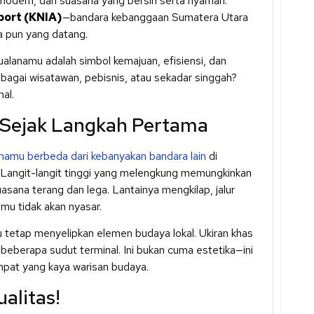
 modern, dan suasana yang bersih serta nyaman.
port (KNIA)
—bandara kebanggaan Sumatera Utara
a pun yang datang.
lanamu adalah simbol kemajuan, efisiensi, dan
agai wisatawan, pebisnis, atau sekadar singgah?
al.
 Sejak Langkah Pertama
namu berbeda dari kebanyakan bandara lain
di
s. Langit-langit tinggi yang melengkung memungkinkan
sana terang dan lega. Lantainya mengkilap, jalur
amu tidak akan nyasar.
 tetap menyelipkan elemen budaya lokal. Ukiran khas
 beberapa sudut terminal. Ini bukan cuma estetika—ini
pat yang kaya warisan budaya.
alitas!