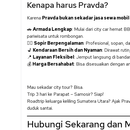
Kenapa harus Pravda?
Karena
Pravda bukan sekadar jasa sewa mobil
🚗
Armada Lengkap
: Mulai dari city car hemat 
pariwisata untuk rombongan.
👨‍✈️
Sopir Berpengalaman
: Profesional, sopan, 
💺
Kendaraan Bersih dan Nyaman
: Dirawat rutin
📍
Layanan Fleksibel
: Jemput langsung di bandara
💰
Harga Bersahabat
: Bisa disesuaikan dengan a
Mau sekadar city tour? Bisa.
Trip 3 hari ke Parapat – Samosir? Siap!
Roadtrip keluarga keliling Sumatera Utara? Ajak Pr
duduk santai.
Hubungi Sekarang dan M