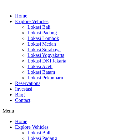
Skip
to
Home
content
Explore Vehicles
Lokasi Bali
Lokasi Padang
Lokasi Lombok
Lokasi Medan
Lokasi Surabaya
Lokasi Yogyakarta
Lokasi DKI Jakarta
Lokasi Aceh
Lokasi Batam
Lokasi Pekanbaru
Reservations
Investasi
Blog
Contact
Menu
Home
Explore Vehicles
Lokasi Bali
Lokasi Padang