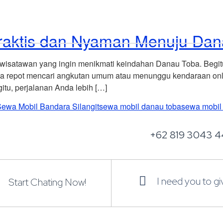
Home
Explore Vehicles
 Praktis dan Nyaman Menuju Da
a wisatawan yang ingin menikmati keindahan Danau Toba. Begit
da repot mencari angkutan umum atau menunggu kendaraan onlin
tu, perjalanan Anda lebih […]
ewa Mobil Bandara Silangit
sewa mobil danau toba
sewa mobil
+62 819 3043 4
I need you to g
Start Chating Now!