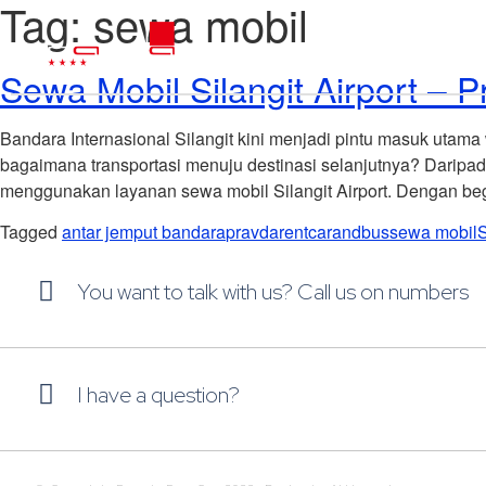
Tag:
sewa mobil
Sewa Mobil Silangit Airport –
Bandara Internasional Silangit kini menjadi pintu masuk utam
bagaimana transportasi menuju destinasi selanjutnya? Daripa
menggunakan layanan sewa mobil Silangit Airport. Dengan begi
Tagged
antar jemput bandara
pravdarentcarandbus
sewa mobil
S
You want to talk with us? Call us on numbers
I have a question?