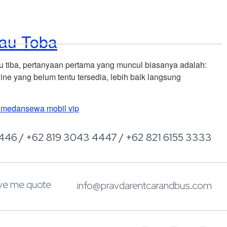
Reservations
Investasi
Blog
Contact
nau Toba
u tiba, pertanyaan pertama yang muncul biasanya adalah:
e yang belum tentu tersedia, lebih baik langsung
 medan
sewa mobil vip
446 / +62 819 3043 4447 / +62 821 6155 3333
ive me quote
info@pravdarentcarandbus.com