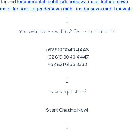
Tagged
fortuner
rental mobil fortuner
sewa mobil fortuner
sewa
mobil fortuner Legender
sewa mobil medan
sewa mobil mewah
You want to talk with us? Call us on numbers
+62 819 3043 4446
+62 819 3043 4447
+62 821 6155 3333
I have a question?
Start Chating Now!