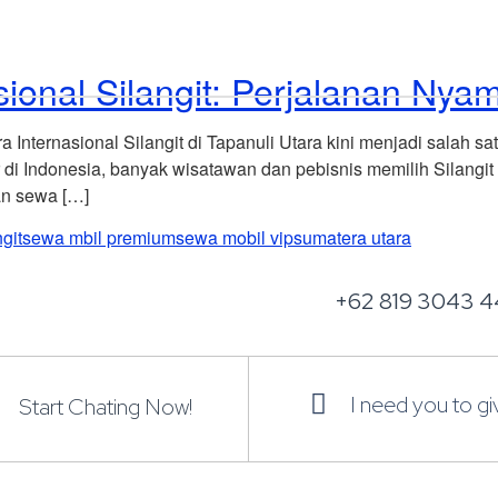
Home
Explore Vehicles
sional Silangit: Perjalanan N
 Internasional Silangit di Tapanuli Utara kini menjadi salah
i Indonesia, banyak wisatawan dan pebisnis memilih Silangit 
an sewa […]
git
sewa mbil premium
sewa mobil vip
sumatera utara
+62 819 3043 4
I need you to g
Start Chating Now!