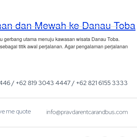
Reservations
Investasi
Blog
Contact
yaman dan Mewah ke Danau Toba
 satu gerbang utama menuju kawasan wisata Danau Toba.
sebagai titik awal perjalanan. Agar pengalaman perjalanan
446 / +62 819 3043 4447 / +62 821 6155 3333
ive me quote
info@pravdarentcarandbus.com