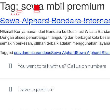
Tag:
sewa mbil premium
Sewa Alphard Bandara Interna
Nikmati Kenyamanan dari Bandara ke Destinasi Wisata Bandara
Dengan akses penerbangan langsung dari berbagai kota besar d
semakin berkesan, pilihan terbaik adalah menggunakan layan
Tagged
pravdarentcarandbus
Sewa Alphard
Sewa Alphard Silan
You want to talk with us? Call us on numbers
I have a question?