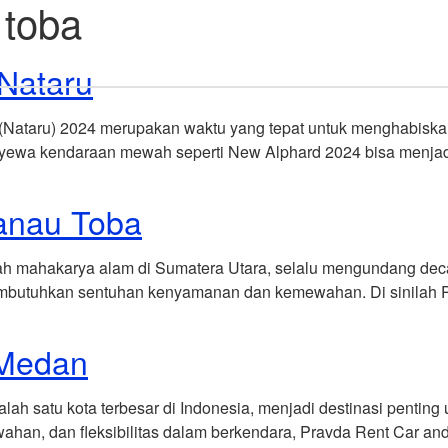
 toba
Home
Explore Vehicles
Nataru
(Nataru) 2024 merupakan waktu yang tepat untuk menghabiska
ewa kendaraan mewah seperti New Alphard 2024 bisa menjadi 
anau Toba
h mahakarya alam di Sumatera Utara, selalu mengundang deca
embutuhkan sentuhan kenyamanan dan kemewahan. Di sinilah P
 Medan
 satu kota terbesar di Indonesia, menjadi destinasi penting un
ahan, dan fleksibilitas dalam berkendara, Pravda Rent Car a