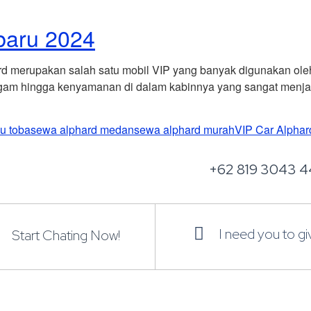
baru 2024
 merupakan salah satu mobil VIP yang banyak digunakan oleh m
gam hingga kenyamanan di dalam kabinnya yang sangat menjanji
u toba
sewa alphard medan
sewa alphard murah
VIP Car Alphar
+62 819 3043 4
I need you to g
Start Chating Now!