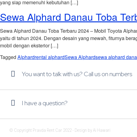
yang siap memenuhi kebutuhan […]
Sewa Alphard Danau Toba Ter
Sewa Alphard Danau Toba Terbaru 2024 – Mobil Toyota Alphard
yaitu di tahun 2024. Dengan desain yang mewah, fiturnya bera
mobil dengan eksterior […]
Tagged
Alphard
rental alphard
Sewa Alphard
sewa alphard dana
You want to talk with us? Call us on numbers
I have a question?
© Copyright Pravda Rent Car 2022 - Design by Ai Hawari