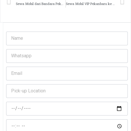
Sewa Mobil dari Bandara Pekanbaru ke Teluk Kuantan – Solusi Praktis Hadiri Festival Pacu Jalur 2025
Sewa Mobil VIP Pekanbaru ke Teluk Kuantan – Perjalanan Premium ke Festival Pacu Jalur 2025