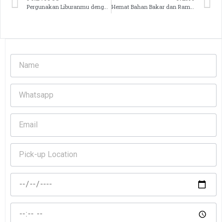
Pergunakan Liburanmu dengan Naik Big Bus Pariwisata dari Pravda Rentcar and Bus
Hemat Bahan Bakar dan Ramah Lingkungan: Sewa Mobil Hybrid di Medan Bersama Pravda Holidays